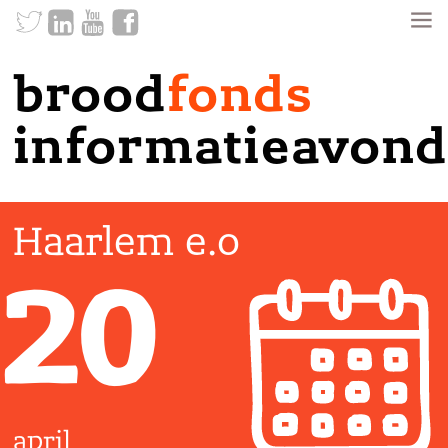
brood
fonds
informatieavond
Haarlem e.o
20
april