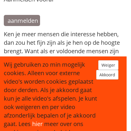
aanmelden
Ken je meer mensen die interesse hebben,
dan zou het fijn zijn als je hen op de hoogte
brengt. Want als er voldoende mensen zijn
die mee willen doen kan er een nieuw
Wij gebruiken zo min mogelijk
Weiger
Broodfonds starten.
cookies. Alleen voor externe
Akkoord
video's worden cookies geplaatst
tip een bekende
door derden. Als je akkoord gaat
kun je alle video's afspelen. Je kunt
ook weigeren en per video
afzonderlijk bepalen of je akkoord
gaat. Lees
hier
meer over ons