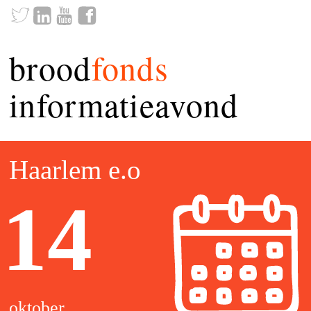
brood
fonds
informatieavond
Haarlem e.o
14
oktober