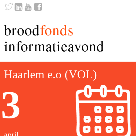
brood
fonds
informatieavond
Haarlem e.o (VOL)
3
april