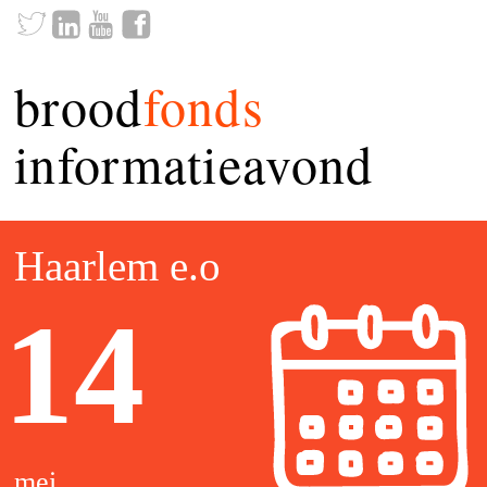
brood
fonds
informatieavond
Haarlem e.o
14
mei