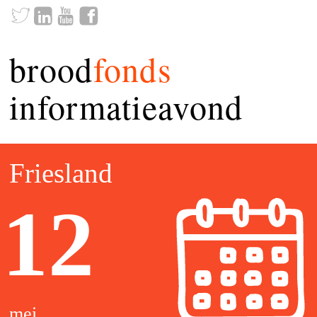
brood
fonds
informatieavond
Friesland
12
mei