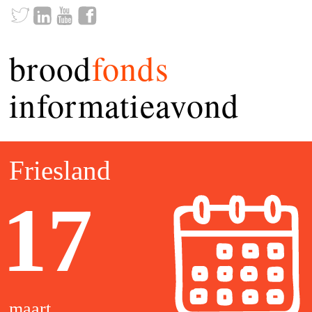
brood
fonds
informatieavond
Friesland
17
maart