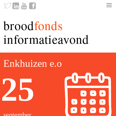
brood
fonds
informatieavond
Enkhuizen e.o
25
september