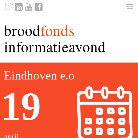
brood
fonds
informatieavond
Eindhoven e.o
19
april