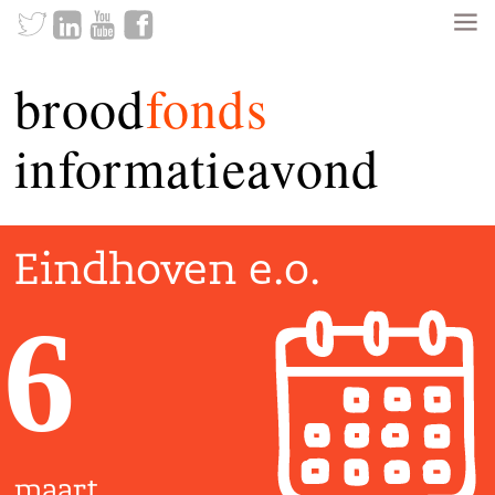
brood
fonds
informatieavond
Eindhoven e.o.
6
maart