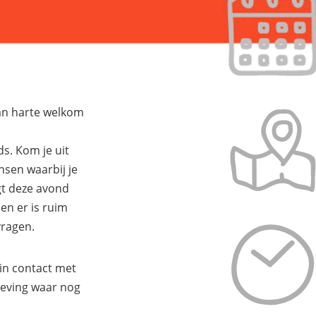
an harte welkom
s. Kom je uit
sen waarbij je
jgt deze avond
en er is ruim
vragen.
in contact met
eving waar nog