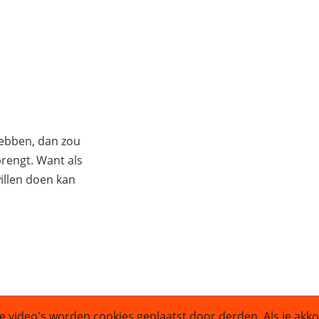
hebben, dan zou
 brengt. Want als
illen doen kan
e video's worden cookies geplaatst door derden. Als je akko