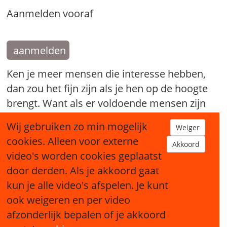
Aanmelden vooraf
aanmelden
Ken je meer mensen die interesse hebben,
dan zou het fijn zijn als je hen op de hoogte
brengt. Want als er voldoende mensen zijn
die mee willen doen kan er een nieuw
Wij gebruiken zo min mogelijk
Weiger
Broodfonds starten.
cookies. Alleen voor externe
Akkoord
video's worden cookies geplaatst
tip een bekende
door derden. Als je akkoord gaat
kun je alle video's afspelen. Je kunt
ook weigeren en per video
afzonderlijk bepalen of je akkoord