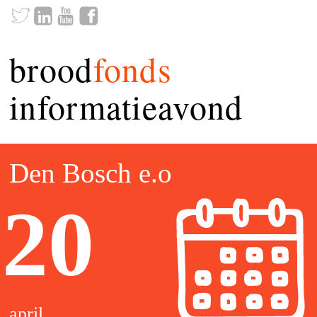
brood
fonds
informatieavond
Den Bosch e.o
20
april