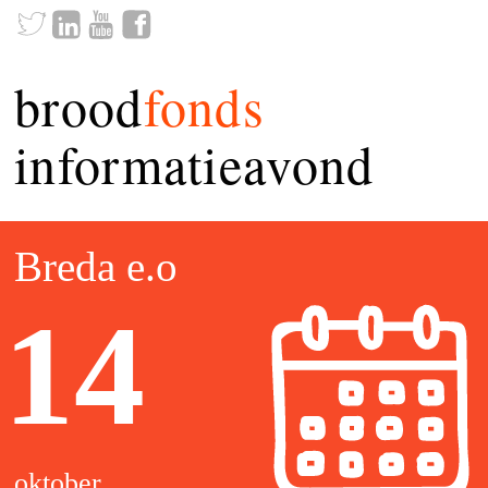
brood
fonds
informatieavond
Breda e.o
14
oktober