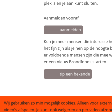
plek is en je aan kunt sluiten.
Aanmelden vooraf
aanmelden
Ken je meer mensen die interesse 
het fijn zijn als je hen op de hoogte
er voldoende mensen zijn die mee w
er een nieuw Broodfonds starten.
tip een bekende
Wij gebruiken zo min mogelijk cookies. Alleen voor extern
video's afspelen. Je kunt ook weigeren en per video afzon