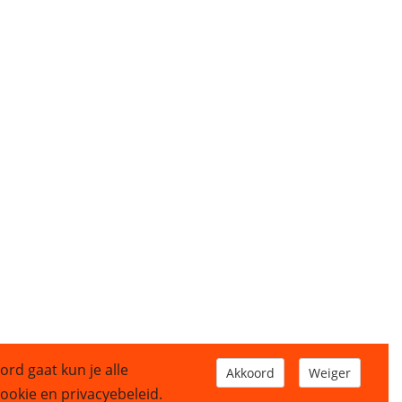
ord gaat kun je alle
Akkoord
Weiger
okie en privacyebeleid.