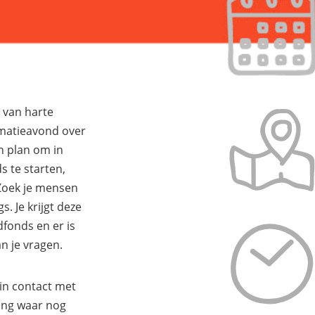
 van harte
matieavond over
n plan om in
 te starten,
 Zoek je mensen
s. Je krijgt deze
dfonds en er is
n je vragen.
in contact met
ing waar nog