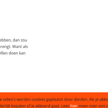
hebben, dan zou
 brengt. Want als
illen doen kan
e video's worden cookies geplaatst door derden. Als je akko
Sitemap
derlijk bepalen of je akkoord gaat. Lees
hier
meer over ons co