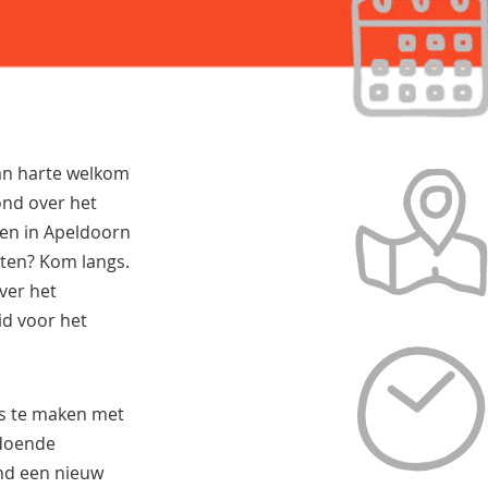
an harte welkom
nd over het
en in Apeldoorn
iten? Kom langs.
over het
id voor het
is te maken met
ldoende
ond een nieuw