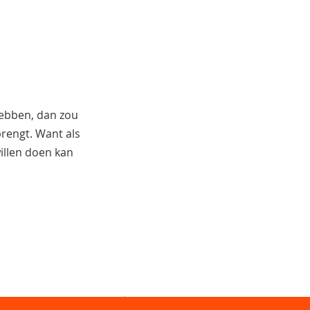
hebben, dan zou
 brengt. Want als
illen doen kan
Sitemap