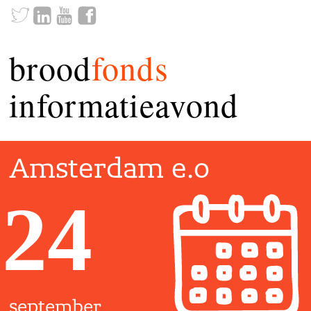
brood
fonds
informatieavond
Amsterdam e.o
24
september