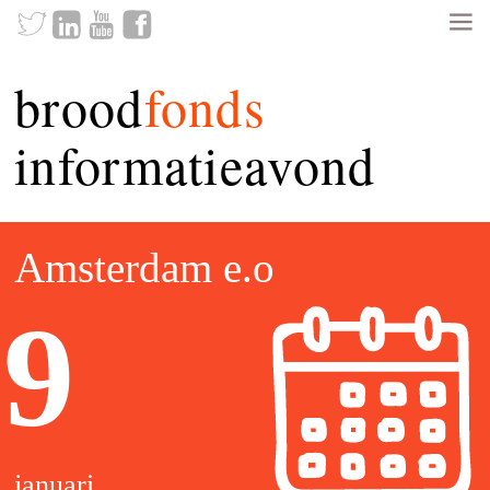
brood
fonds
informatieavond
Amsterdam e.o
9
januari