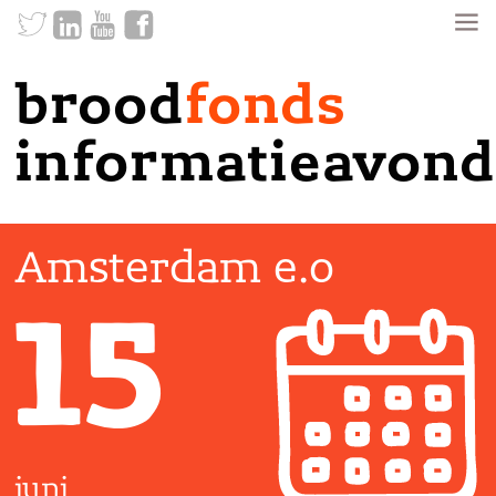
brood
fonds
informatieavond
Amsterdam e.o
15
juni