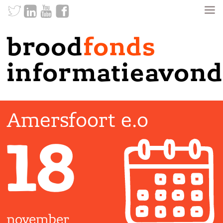
brood
fonds
informatieavond
Amersfoort e.o
18
november