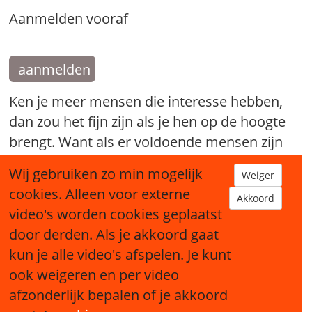
Aanmelden vooraf
aanmelden
Ken je meer mensen die interesse hebben,
dan zou het fijn zijn als je hen op de hoogte
brengt. Want als er voldoende mensen zijn
die mee willen doen kan er een nieuw
Wij gebruiken zo min mogelijk
Weiger
Broodfonds starten.
cookies. Alleen voor externe
Akkoord
video's worden cookies geplaatst
tip een bekende
door derden. Als je akkoord gaat
kun je alle video's afspelen. Je kunt
ook weigeren en per video
afzonderlijk bepalen of je akkoord