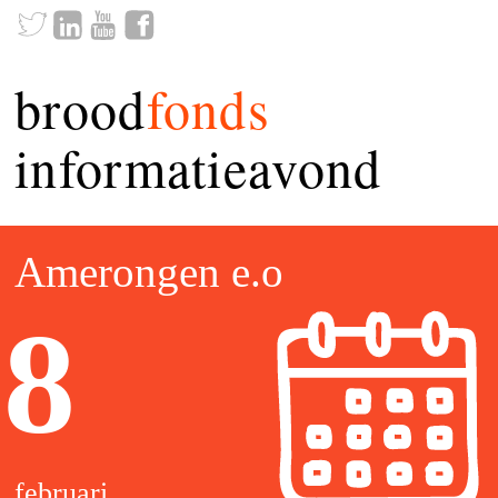
brood
fonds
informatieavond
Amerongen e.o
8
februari