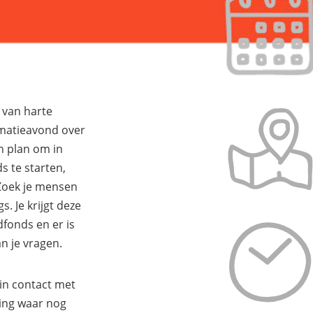
 van harte
matieavond over
n plan om in
 te starten,
 Zoek je mensen
s. Je krijgt deze
dfonds en er is
n je vragen.
in contact met
ing waar nog