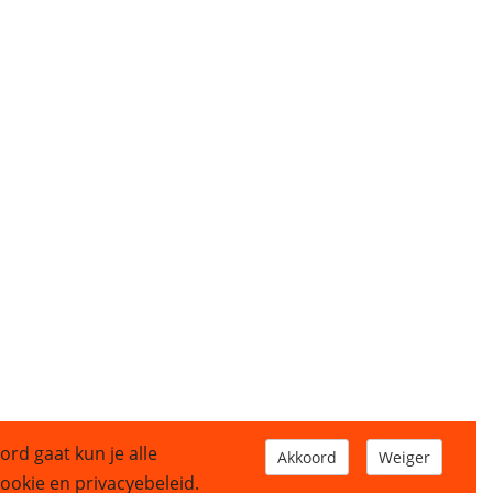
ord gaat kun je alle
Akkoord
Weiger
okie en privacyebeleid.