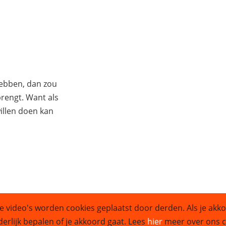
hebben, dan zou
 brengt. Want als
illen doen kan
e video's worden cookies geplaatst door derden. Als je akko
Sitemap
derlijk bepalen of je akkoord gaat. Lees
hier
meer over ons co