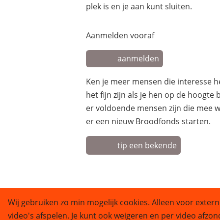
plek is en je aan kunt sluiten.
Aanmelden vooraf
aanmelden
Ken je meer mensen die interesse 
het fijn zijn als je hen op de hoogte
er voldoende mensen zijn die mee w
er een nieuw Broodfonds starten.
tip een bekende
Wij gebruiken zo min mogelijk cookies. Alleen voor extern
video's afspelen. Je kunt ook weigeren en per video afzon