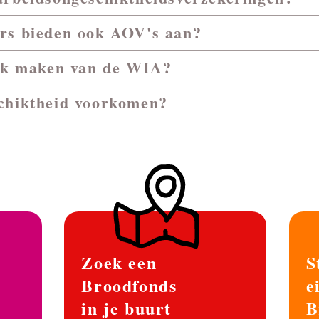
rs bieden ook AOV's aan?
uik maken van de WIA?
chiktheid voorkomen?
Zoek een
S
Broodfonds
e
in je buurt
B