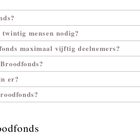
onds?
 twintig mensen nodig?
onds maximaal vijftig deelnemers?
 Broodfonds?
jn er?
Broodfonds?
oodfonds