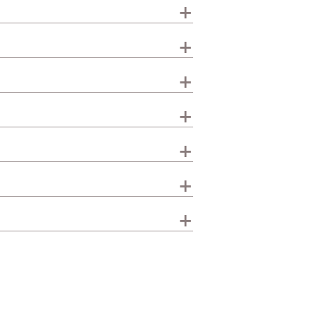
+
+
+
+
+
+
+