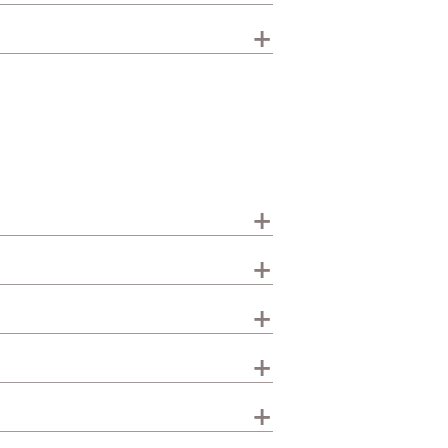
+
+
+
+
+
+