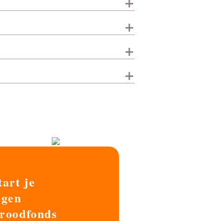
+
+
+
+
tart je
igen
roodfonds