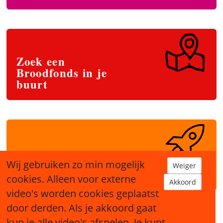
Zoek een
Broodfonds in je
buurt
Start je eigen
Wij gebruiken zo min mogelijk
Weiger
Broodfonds
cookies. Alleen voor externe
Akkoord
video's worden cookies geplaatst
door derden. Als je akkoord gaat
kun je alle video's afspelen. Je kunt