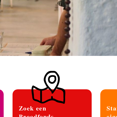
Zoek een
Sta
Broodfonds
eig