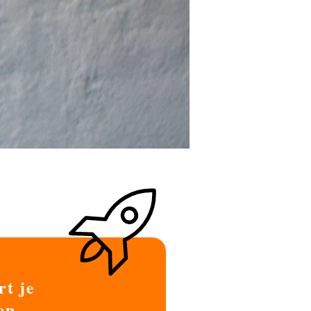
rt je
en