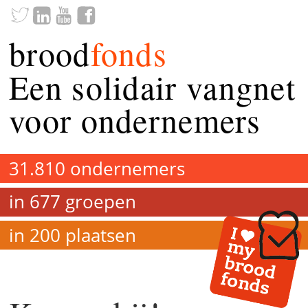
brood
fonds
Een solidair vangnet
voor ondernemers
31.810 ondernemers
in 677 groepen
in 200 plaatsen