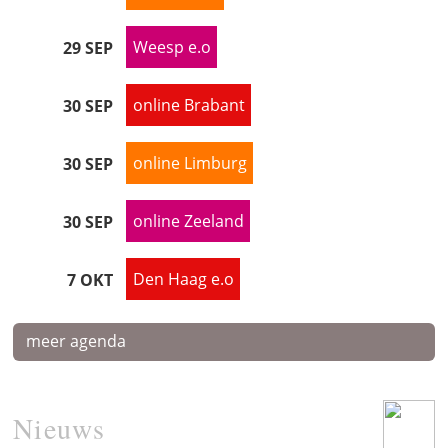
Weesp e.o
29 SEP
online Brabant
30 SEP
online Limburg
30 SEP
online Zeeland
30 SEP
Den Haag e.o
7 OKT
meer agenda
Nieuws